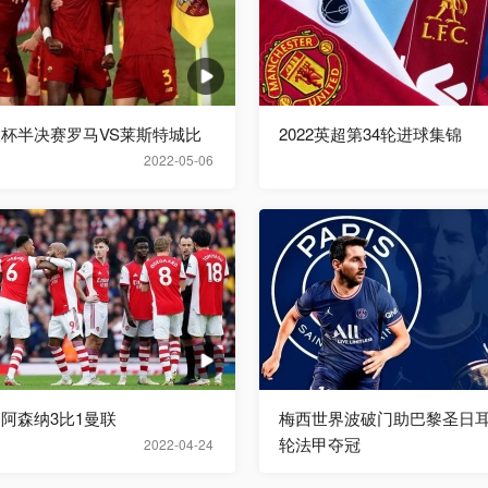
欧联杯半决赛罗马VS莱斯特城比
2022英超第34轮进球集锦
2022-05-06
超阿森纳3比1曼联
梅西世界波破门助巴黎圣日耳
轮法甲夺冠
2022-04-24