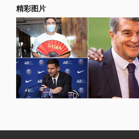
精彩图片
国足世预赛12强赛图片
梅西加盟巴黎圣日耳曼壁纸
巴萨球员埃摩森亮相诺