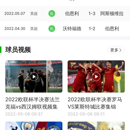
伯恩利
1-3
阿斯顿维拉
2022.05.07
英超
负
沃特福德
1-2
伯恩利
2022.04.30
英超
负
球员视频
更多
2022欧联杯半决赛法兰
2022欧联杯半决赛罗马
克福vs西汉姆联视频集
VS莱斯特城比赛集锦
锦
2022-05-06 09:37
2022-05-06 09:21