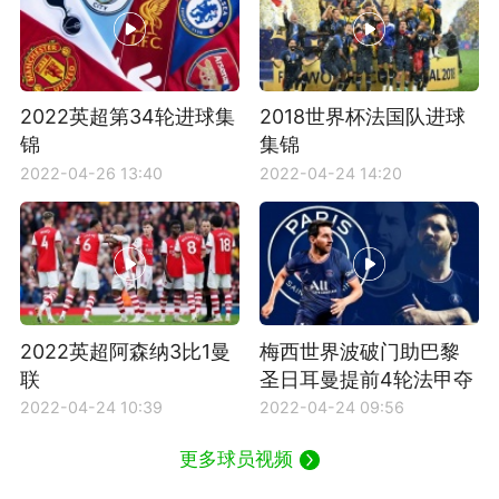
2022英超第34轮进球集
2018世界杯法国队进球
锦
集锦
2022-04-26 13:40
2022-04-24 14:20
2022英超阿森纳3比1曼
梅西世界波破门助巴黎
联
圣日耳曼提前4轮法甲夺
冠
2022-04-24 10:39
2022-04-24 09:56
更多球员视频