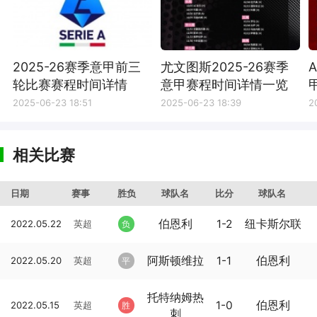
2025-26赛季意甲前三
尤文图斯2025-26赛季
轮比赛赛程时间详情
意甲赛程时间详情一览
2025-06-23 18:51
2025-06-23 18:39
2
相关比赛
日期
赛事
胜负
球队名
比分
球队名
伯恩利
1-2
纽卡斯尔联
2022.05.22
英超
负
阿斯顿维拉
1-1
伯恩利
2022.05.20
英超
平
托特纳姆热
1-0
伯恩利
2022.05.15
英超
胜
刺