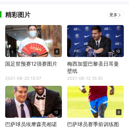
精彩图片
更多
6
10
国足世预赛12强赛图片
梅西加盟巴黎圣日耳曼
壁纸
2021-08-20 15:57
2021-08-12 10:35
12
8
巴萨球员埃摩森亮相诺
巴萨球员赛季前训练图