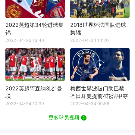
2022英超第34轮进球集
2018世界杯法国队进球
锦
集锦
2022-04-26 13:40
2022-04-24 14:20
2022英超阿森纳3比1曼
梅西世界波破门助巴黎
联
圣日耳曼提前4轮法甲夺
冠
2022-04-24 10:39
2022-04-24 09:56
更多球员视频