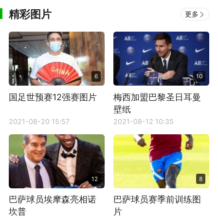
精彩图片
更多
6
10
国足世预赛12强赛图片
梅西加盟巴黎圣日耳曼
壁纸
2021-08-20 15:57
2021-08-12 10:35
12
8
巴萨球员埃摩森亮相诺
巴萨球员赛季前训练图
坎普
片