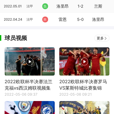
洛里昂
1-2
兰斯
2022.05.01
法甲
负
雷恩
5-0
洛里昂
2022.04.24
法甲
胜
球员视频
更多
2022欧联杯半决赛法兰
2022欧联杯半决赛罗马
克福vs西汉姆联视频集
VS莱斯特城比赛集锦
锦
2022-05-06 09:37
2022-05-06 09:21