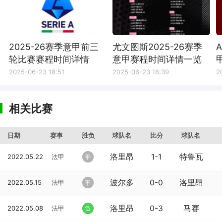
2025-26赛季意甲前三
尤文图斯2025-26赛季
轮比赛赛程时间详情
意甲赛程时间详情一览
2025-06-23 18:51
2025-06-23 18:39
2
相关比赛
日期
赛事
胜负
球队名
比分
球队名
洛里昂
1-1
特鲁瓦
2022.05.22
法甲
平
波尔多
0-0
洛里昂
2022.05.15
法甲
平
洛里昂
0-3
马赛
2022.05.08
法甲
负