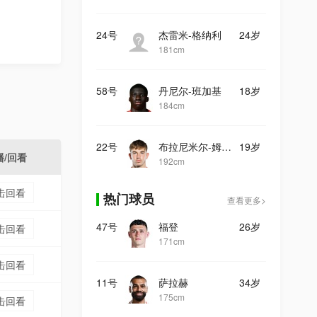
24号
杰雷米-格纳利
24岁
181cm
58号
丹尼尔-班加基
18岁
184cm
22号
布拉尼米尔-姆拉契奇
19岁
播/回看
192cm
击回看
热门球员
查看更多>
47号
福登
26岁
击回看
171cm
击回看
11号
萨拉赫
34岁
175cm
击回看