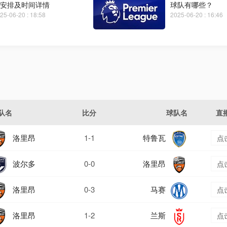
安排及时间详情
球队有哪些？
25-06-20 : 18:58
2025-06-20 : 16:46
队名
比分
球队名
直
洛里昂
1-1
特鲁瓦
点
波尔多
0-0
洛里昂
点
洛里昂
0-3
马赛
点
洛里昂
1-2
兰斯
点