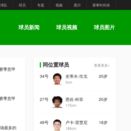
球队
球员
专题
视频
图片
赛事时间表
球员新闻
球员视频
球员图片
同位置球员
查看更多>
6赛季意甲
34号
史蒂夫-坎戈
20岁
0cm
6赛季意甲
27号
恩佐-科菲
20岁
175cm
49号
卢卡-雷贾尼
18岁
场最多的
186cm