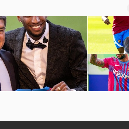
巴萨球员赛季前训练
坎普
孟菲斯-德佩诺坎普球