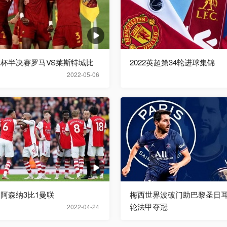
欧联杯半决赛罗马VS莱斯特城比
2022英超第34轮进球集锦
2022-05-06
超阿森纳3比1曼联
梅西世界波破门助巴黎圣日耳
轮法甲夺冠
2022-04-24