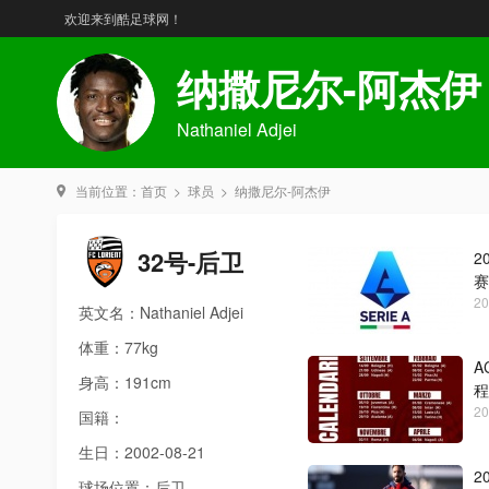
欢迎来到酷足球网！
纳撒尼尔-阿杰伊
Nathaniel Adjei
当前位置：
首页
>
球员
>
纳撒尼尔-阿杰伊
32号-后卫
2
赛
20
英文名：Nathaniel Adjei
体重：77kg
A
身高：191cm
程
20
国籍：
生日：2002-08-21
2
球场位置：后卫