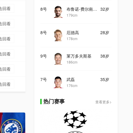
击回看
8号
布鲁诺-费尔南德斯
32岁
179cm
击回看
8号
厄德高
28岁
击回看
178cm
击回看
9号
莱万多夫斯基
38岁
186cm
击回看
7号
武磊
35岁
击回看
176cm
热门赛事
查看更多>