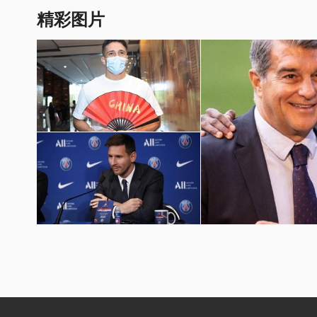
精彩图片
国足世预赛12强赛图片
梅西加盟巴黎圣日耳曼壁纸
巴萨球员埃摩森亮相诺