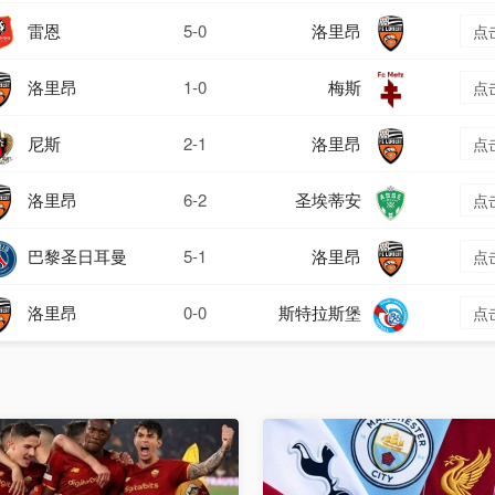
雷恩
5-0
洛里昂
点
洛里昂
1-0
梅斯
点
尼斯
2-1
洛里昂
点
洛里昂
6-2
圣埃蒂安
点
巴黎圣日耳曼
5-1
洛里昂
点
洛里昂
0-0
斯特拉斯堡
点