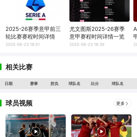
2025-26赛季意甲前三
尤文图斯2025-26赛季
轮比赛赛程时间详情
意甲赛程时间详情一览
2025-06-23 18:51
2025-06-23 18:39
2
相关比赛
日期
赛事
胜负
球队名
比分
球队名
球员视频
更多