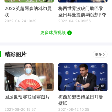
2022英超阿森纳3比1曼
梅西世界波破门助巴黎
联
圣日耳曼提前4轮法甲夺
冠
2022-04-24 10:39
2022-04-24 09:56
更多球员视频
精彩图片
更多
6
10
国足世预赛12强赛图片
梅西加盟巴黎圣日耳曼
壁纸
2021-08-20 15:57
2021-08-12 10:35