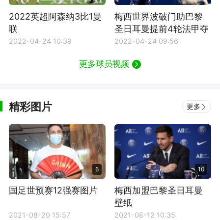
2022英超阿森纳3比1曼
梅西世界波破门助巴黎
联
圣日耳曼提前4轮法甲夺
冠
2022-04-24 10:39
2022-04-24 09:56
更多球员视频
精彩图片
更多
6
10
国足世预赛12强赛图片
梅西加盟巴黎圣日耳曼
壁纸
2021-08-20 15:57
2021-08-12 10:35