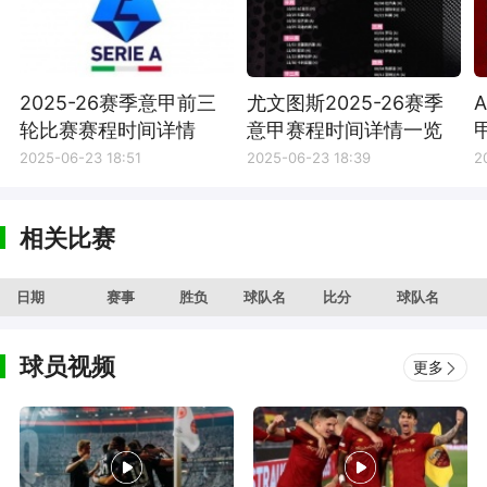
2025-26赛季意甲前三
尤文图斯2025-26赛季
轮比赛赛程时间详情
意甲赛程时间详情一览
2025-06-23 18:51
2025-06-23 18:39
2
相关比赛
日期
赛事
胜负
球队名
比分
球队名
球员视频
更多