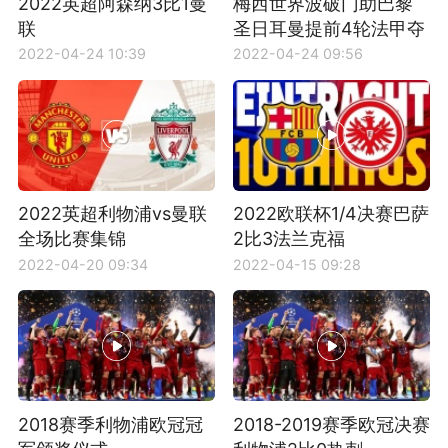
2022英超阿森纳3比1曼
梅西世界波破门助巴黎
联
圣日耳曼提前4轮法甲夺
冠
2022-04-24 10:39
2022-04-24 09:56
2022英超利物浦vs曼联
2022欧联杯1/4决赛巴萨
全场比赛集锦
2比3法兰克福
2022-04-20 09:34
2022-04-15 09:28
2018赛季利物浦欧冠冠
2018-2019赛季欧冠决赛