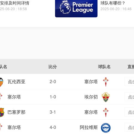
安排及时间详情
球队有哪些？
25-06-20 : 18:58
2025-06-20 : 16:46
队名
比分
球队名
直
瓦伦西亚
2-0
塞尔塔
点
塞尔塔
1-0
埃尔切
点
巴塞罗那
3-1
塞尔塔
点
塞尔塔
4-0
阿拉维斯
点