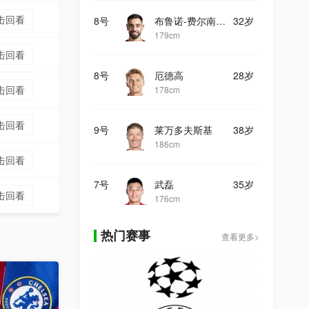
击回看
8号
布鲁诺-费尔南德斯
32岁
179cm
击回看
8号
厄德高
28岁
击回看
178cm
击回看
9号
莱万多夫斯基
38岁
186cm
击回看
7号
武磊
35岁
击回看
176cm
热门赛事
查看更多>