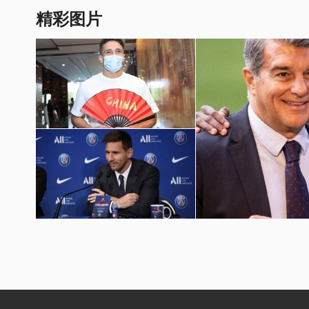
精彩图片
国足世预赛12强赛图片
梅西加盟巴黎圣日耳曼壁纸
巴萨球员埃摩森亮相诺