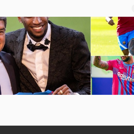
巴萨球员赛季前训练
坎普
孟菲斯-德佩诺坎普球