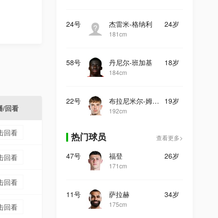
24号
杰雷米-格纳利
24岁
181cm
58号
丹尼尔-班加基
18岁
184cm
22号
布拉尼米尔-姆拉契奇
19岁
播/回看
192cm
击回看
热门球员
查看更多>
47号
福登
26岁
击回看
171cm
击回看
11号
萨拉赫
34岁
175cm
击回看