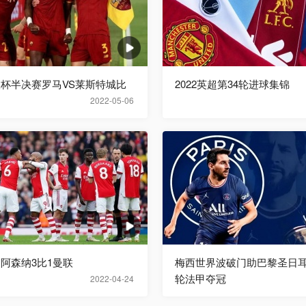
欧联杯半决赛罗马VS莱斯特城比
2022英超第34轮进球集锦
2022-05-06
超阿森纳3比1曼联
梅西世界波破门助巴黎圣日耳
轮法甲夺冠
2022-04-24