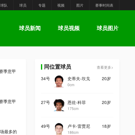
球队
球员
专题
视频
图片
赛事时间表
球员新闻
球员视频
球员图片
同位置球员
查看更多>
6赛季意甲
34号
史蒂夫-坎戈
20岁
0cm
6赛季意甲
27号
恩佐-科菲
20岁
175cm
49号
卢卡-雷贾尼
18岁
场最多的
186cm