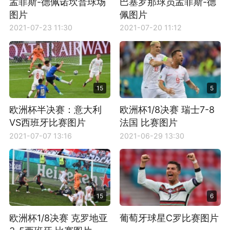
孟菲斯-德佩诺坎普球场
巴塞罗那球员孟菲斯-德
图片
佩图片
2021-07-23 11:30
2021-07-20 11:12
15
5
欧洲杯半决赛：意大利
欧洲杯1/8决赛 瑞士7-8
VS西班牙比赛图片
法国 比赛图片
2021-07-07 13:16
2021-06-29 13:30
15
6
欧洲杯1/8决赛 克罗地亚
葡萄牙球星C罗比赛图片