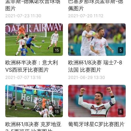
孟菲斯-德佩诺坎普球场
巴塞罗那球员孟菲斯-德
图片
佩图片
2021-07-23 11:30
2021-07-20 11:12
15
5
欧洲杯半决赛：意大利
欧洲杯1/8决赛 瑞士7-8
VS西班牙比赛图片
法国 比赛图片
2021-07-07 13:16
2021-06-29 13:30
15
6
欧洲杯1/8决赛 克罗地亚
葡萄牙球星C罗比赛图片