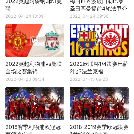
2022英超阿森纳3比1曼
梅西世界波破门助巴黎
联
圣日耳曼提前4轮法甲夺
冠
2022-04-24 10:39
2022-04-24 09:56
2022英超利物浦vs曼联
2022欧联杯1/4决赛巴萨
全场比赛集锦
2比3法兰克福
2022-04-20 09:34
2022-04-15 09:28
2018赛季利物浦欧冠冠
2018-2019赛季欧冠决赛