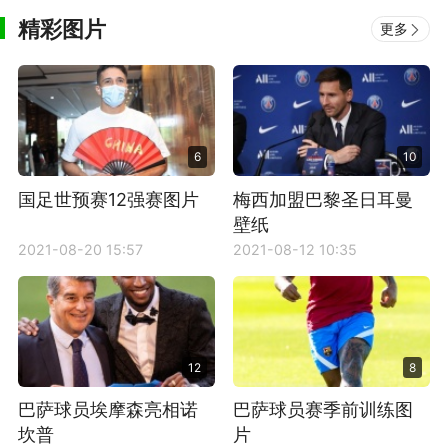
精彩图片
更多
6
10
国足世预赛12强赛图片
梅西加盟巴黎圣日耳曼
壁纸
2021-08-20 15:57
2021-08-12 10:35
12
8
巴萨球员埃摩森亮相诺
巴萨球员赛季前训练图
坎普
片