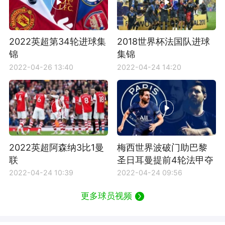
2022英超第34轮进球集
2018世界杯法国队进球
锦
集锦
2022-04-26 13:40
2022-04-24 14:20
2022英超阿森纳3比1曼
梅西世界波破门助巴黎
联
圣日耳曼提前4轮法甲夺
冠
2022-04-24 10:39
2022-04-24 09:56
更多球员视频