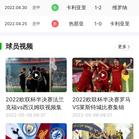
卡利亚里
1-2
维罗纳
2022.04.30
意甲
负
热那亚
1-0
卡利亚里
2022.04.25
意甲
胜
球员视频
更多
2022欧联杯半决赛法兰
2022欧联杯半决赛罗马
克福vs西汉姆联视频集
VS莱斯特城比赛集锦
锦
2022-05-06 09:37
2022-05-06 09:21