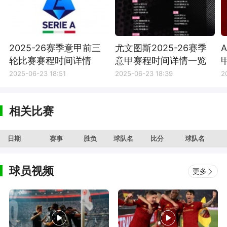
2025-26赛季意甲前三
尤文图斯2025-26赛季
轮比赛赛程时间详情
意甲赛程时间详情一览
2025-06-23 18:51
2025-06-23 18:39
2
相关比赛
日期
赛事
胜负
球队名
比分
球队名
球员视频
更多