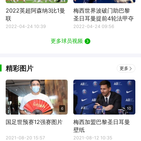
2022英超阿森纳3比1曼
梅西世界波破门助巴黎
联
圣日耳曼提前4轮法甲夺
冠
2022-04-24 10:39
2022-04-24 09:56
更多球员视频
精彩图片
更多
6
10
国足世预赛12强赛图片
梅西加盟巴黎圣日耳曼
壁纸
2021-08-20 15:57
2021-08-12 10:35