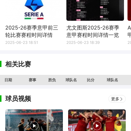
2025-26赛季意甲前三
尤文图斯2025-26赛季
轮比赛赛程时间详情
意甲赛程时间详情一览
2025-06-23 18:51
2025-06-23 18:39
2
相关比赛
日期
赛事
胜负
球队名
比分
球队名
球员视频
更多