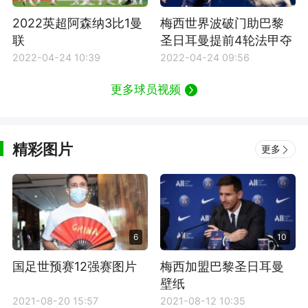
2022英超阿森纳3比1曼
梅西世界波破门助巴黎
联
圣日耳曼提前4轮法甲夺
冠
2022-04-24 10:39
2022-04-24 09:56
更多球员视频
精彩图片
更多
6
10
国足世预赛12强赛图片
梅西加盟巴黎圣日耳曼
壁纸
2021-08-20 15:57
2021-08-12 10:35