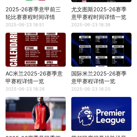
2025-26赛季意甲前三
尤文图斯2025-26赛季
轮比赛赛程时间详情
意甲赛程时间详情一览
2025-06-23 18:51
2025-06-23 18:39
AC米兰2025-26赛季意
国际米兰2025-26赛季
甲赛程详情一览
意甲赛程详情一览
2025-06-23 18:26
2025-06-23 18:20