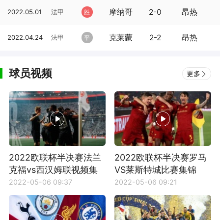
摩纳哥
2-0
昂热
2022.05.01
法甲
胜
克莱蒙
2-2
昂热
2022.04.24
法甲
平
球员视频
更多
2022欧联杯半决赛法兰
2022欧联杯半决赛罗马
克福vs西汉姆联视频集
VS莱斯特城比赛集锦
锦
2022-05-06 09:37
2022-05-06 09:21