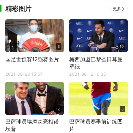
精彩图片
更多
6
10
国足世预赛12强赛图片
梅西加盟巴黎圣日耳曼
壁纸
2021-08-20 15:57
2021-08-12 10:35
12
8
巴萨球员埃摩森亮相诺
巴萨球员赛季前训练图
坎普
片