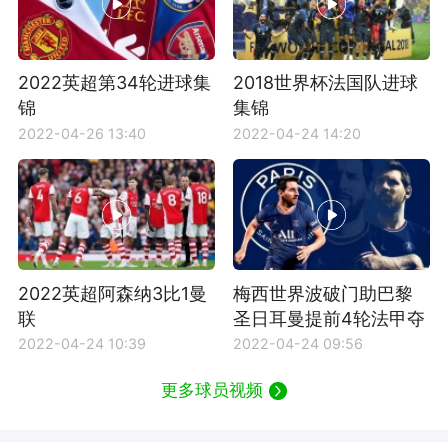
2022英超第34轮进球集
2018世界杯法国队进球
锦
集锦
2022-04-26 13:40
2022-04-24 14:20
2022英超阿森纳3比1曼
梅西世界波破门助巴黎
联
圣日耳曼提前4轮法甲夺
冠
2022-04-24 10:39
2022-04-24 09:56
更多球员视频