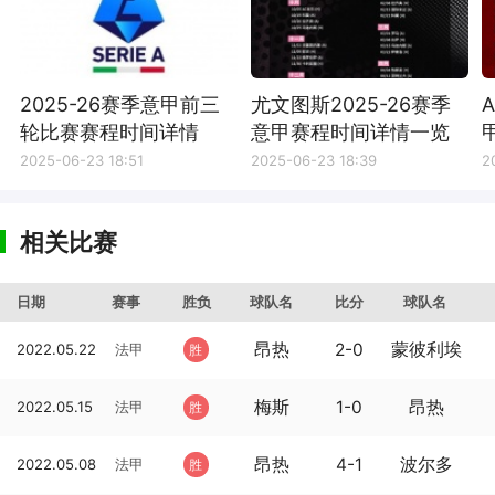
2025-26赛季意甲前三
尤文图斯2025-26赛季
轮比赛赛程时间详情
意甲赛程时间详情一览
2025-06-23 18:51
2025-06-23 18:39
2
相关比赛
日期
赛事
胜负
球队名
比分
球队名
昂热
2-0
蒙彼利埃
2022.05.22
法甲
胜
梅斯
1-0
昂热
2022.05.15
法甲
胜
昂热
4-1
波尔多
2022.05.08
法甲
胜