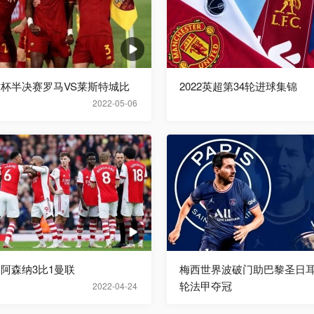
欧联杯半决赛罗马VS莱斯特城比
2022英超第34轮进球集锦
2022-05-06
超阿森纳3比1曼联
梅西世界波破门助巴黎圣日耳
轮法甲夺冠
2022-04-24