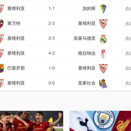
塞维利亚
1-1
加的斯
点
莱万特
2-3
塞维利亚
点
塞维利亚
2-3
皇家马德里
点
塞维利亚
4-2
格拉纳达
点
巴塞罗那
1-0
塞维利亚
点
塞维利亚
0-0
皇家社会
点