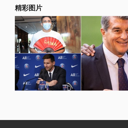
精彩图片
国足世预赛12强赛图片
梅西加盟巴黎圣日耳曼壁纸
巴萨球员埃摩森亮相诺