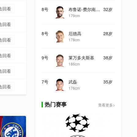
击回看
8号
布鲁诺-费尔南德斯
32岁
179cm
击回看
8号
厄德高
28岁
击回看
178cm
击回看
9号
莱万多夫斯基
38岁
186cm
击回看
7号
武磊
35岁
击回看
176cm
热门赛事
查看更多>