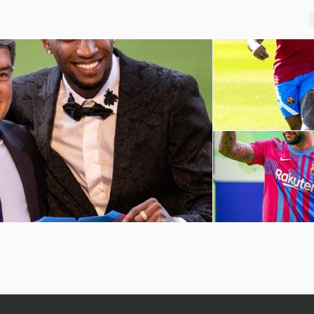
巴萨球员赛季前训练
坎普
孟菲斯-德佩诺坎普球