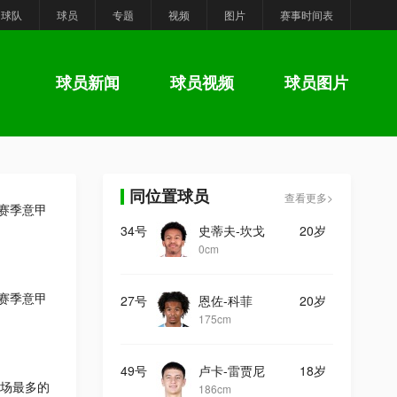
球队
球员
专题
视频
图片
赛事时间表
球员新闻
球员视频
球员图片
同位置球员
查看更多>
6赛季意甲
34号
史蒂夫-坎戈
20岁
0cm
6赛季意甲
27号
恩佐-科菲
20岁
175cm
49号
卢卡-雷贾尼
18岁
场最多的
186cm