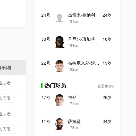
24号
杰雷米-格纳利
24岁
181cm
58号
丹尼尔-班加基
18岁
184cm
22号
布拉尼米尔-姆拉契奇
19岁
播/回看
192cm
击回看
热门球员
查看更多>
47号
福登
26岁
击回看
171cm
击回看
11号
萨拉赫
34岁
175cm
击回看