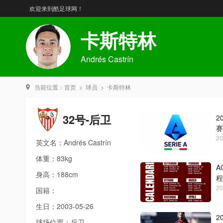
欢迎来到酷足球网！
卡斯特林
Andrés Castrín
当前位置：
首页
>
球员
>
卡斯特林
32号-后卫
2
赛
20
英文名：Andrés Castrín
体重：83kg
A
身高：188cm
程
20
国籍：
生日：2003-05-26
2
球场位置：后卫