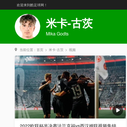
欢迎来到酷足球网！
米卡-古茨
Mika Godts
当前位置：
首页
>
米卡-古茨
>
视频
2022欧联杯半决赛法兰克福vs西汉姆联视频集锦