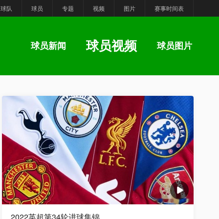
球队
球员
专题
视频
图片
赛事时间表
球员视频
球员新闻
球员图片
2022英超第34轮进球集锦