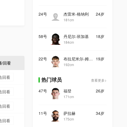
24号
杰雷米-格纳利
24岁
181cm
58号
丹尼尔-班加基
18岁
184cm
22号
布拉尼米尔-姆拉契奇
19岁
播/回看
192cm
击回看
热门球员
查看更多>
47号
福登
26岁
击回看
171cm
击回看
11号
萨拉赫
34岁
175cm
击回看