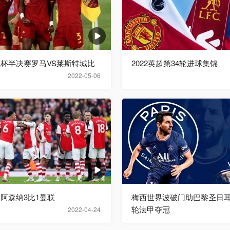
欧联杯半决赛罗马VS莱斯特城比
2022英超第34轮进球集锦
2022-05-06
超阿森纳3比1曼联
梅西世界波破门助巴黎圣日耳
轮法甲夺冠
2022-04-24