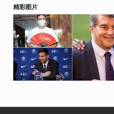
精彩图片
国足世预赛12强赛图片
梅西加盟巴黎圣日耳曼壁纸
巴萨球员埃摩森亮相诺