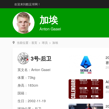
欢迎来到酷足球网！
加埃
Anton Gaaei
当前位置：
首页
>
球员
>
加埃
3号-后卫
2
赛
20
英文名：Anton Gaaei
体重：73kg
A
身高：183cm
程
20
国籍：
生日：2002-11-19
2
球场位置：后卫