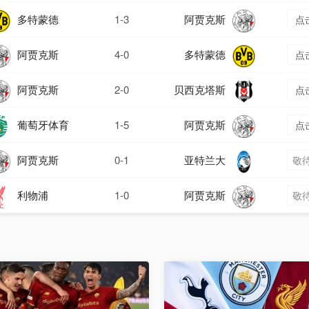
多特蒙德
1-3
阿贾克斯
点
阿贾克斯
4-0
多特蒙德
点
阿贾克斯
2-0
贝西克塔斯
点
葡萄牙体育
1-5
阿贾克斯
点
阿贾克斯
0-1
亚特兰大
敬待
利物浦
1-0
阿贾克斯
敬待