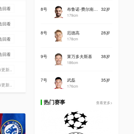
击回看
8号
布鲁诺-费尔南德斯
32岁
179cm
击回看
8号
厄德高
28岁
击回看
178cm
击回看
9号
莱万多夫斯基
38岁
186cm
更新..
7号
武磊
35岁
更新..
176cm
热门赛事
查看更多>