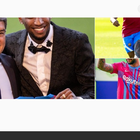
巴萨球员赛季前训练
坎普
孟菲斯-德佩诺坎普球