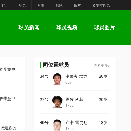
球队
球员
专题
视频
图片
赛事时间表
球员新闻
球员视频
球员图片
同位置球员
查看更多>
6赛季意甲
34号
史蒂夫-坎戈
20岁
0cm
6赛季意甲
27号
恩佐-科菲
20岁
175cm
49号
卢卡-雷贾尼
18岁
场最多的
186cm