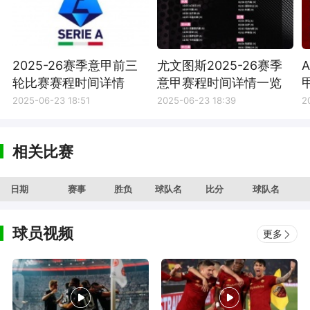
2025-26赛季意甲前三
尤文图斯2025-26赛季
轮比赛赛程时间详情
意甲赛程时间详情一览
2025-06-23 18:51
2025-06-23 18:39
2
相关比赛
日期
赛事
胜负
球队名
比分
球队名
球员视频
更多