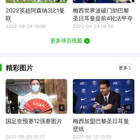
2022英超阿森纳3比1曼
梅西世界波破门助巴黎
联
圣日耳曼提前4轮法甲夺
冠
2022-04-24 10:39
2022-04-24 09:56
更多球员视频
精彩图片
更多
6
10
国足世预赛12强赛图片
梅西加盟巴黎圣日耳曼
壁纸
2021-08-20 15:57
2021-08-12 10:35