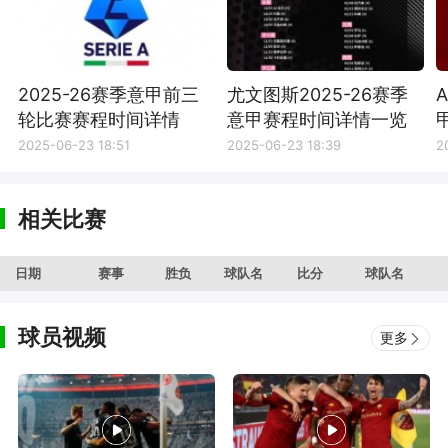
2025-26赛季意甲前三
尤文图斯2025-26赛季
轮比赛赛程时间详情
意甲赛程时间详情一览
2025-06-23 18:51
2025-06-23 18:39
2
相关比赛
日期
赛事
胜负
球队名
比分
球队名
球员视频
更多