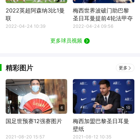
2022英超阿森纳3比1曼
梅西世界波破门助巴黎
联
圣日耳曼提前4轮法甲夺
冠
2022-04-24 10:39
2022-04-24 09:56
更多球员视频
精彩图片
更多
6
10
国足世预赛12强赛图片
梅西加盟巴黎圣日耳曼
壁纸
2021-08-20 15:57
2021-08-12 10:35