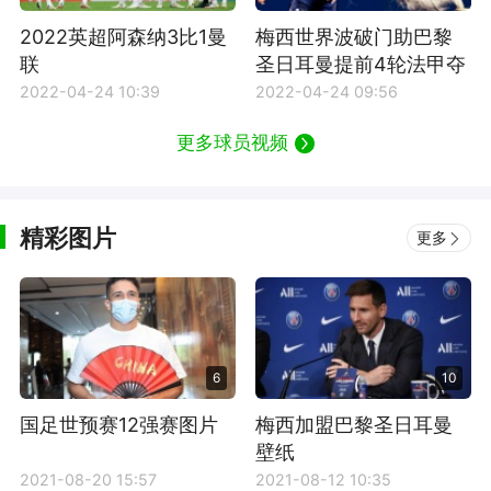
2022英超阿森纳3比1曼
梅西世界波破门助巴黎
联
圣日耳曼提前4轮法甲夺
冠
2022-04-24 10:39
2022-04-24 09:56
更多球员视频
精彩图片
更多
6
10
国足世预赛12强赛图片
梅西加盟巴黎圣日耳曼
壁纸
2021-08-20 15:57
2021-08-12 10:35