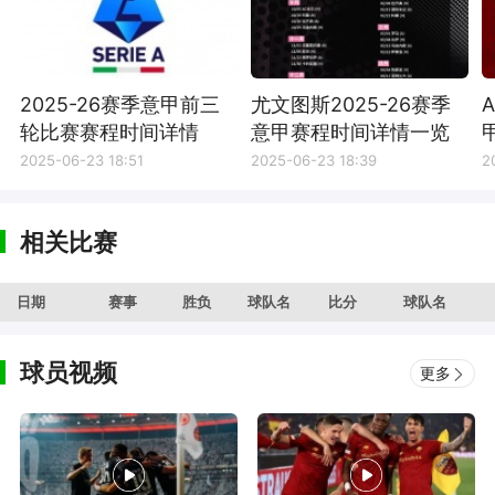
2025-26赛季意甲前三
尤文图斯2025-26赛季
轮比赛赛程时间详情
意甲赛程时间详情一览
2025-06-23 18:51
2025-06-23 18:39
2
相关比赛
日期
赛事
胜负
球队名
比分
球队名
球员视频
更多