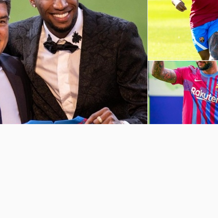
巴萨球员赛季前训练
坎普
孟菲斯-德佩诺坎普球