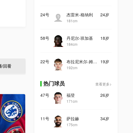
24号
杰雷米-格纳利
24岁
181cm
58号
丹尼尔-班加基
18岁
184cm
22号
布拉尼米尔-姆拉契奇
19岁
播/回看
192cm
热门球员
查看更多>
47号
福登
26岁
171cm
11号
萨拉赫
34岁
175cm