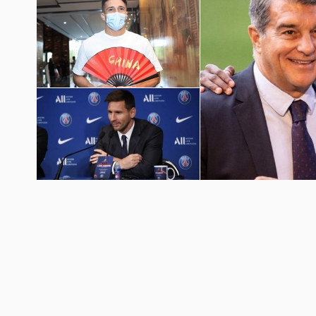
国足世预赛12强赛图片
梅西加盟巴黎圣日耳曼壁纸
巴萨球员埃摩森亮相诺