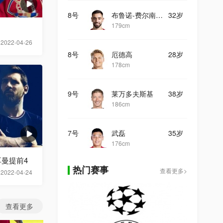
8号
布鲁诺-费尔南德斯
32岁
179cm
2022-04-26
8号
厄德高
28岁
178cm
9号
莱万多夫斯基
38岁
186cm
7号
武磊
35岁
176cm
曼提前4
热门赛事
查看更多>
2022-04-24
查看更多