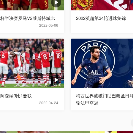
欧联杯半决赛罗马VS莱斯特城比
2022英超第34轮进球集锦
2022-05-06
超阿森纳3比1曼联
梅西世界波破门助巴黎圣日耳
轮法甲夺冠
2022-04-24