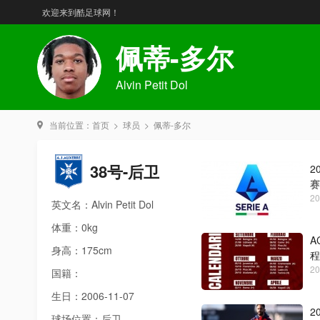
欢迎来到酷足球网！
佩蒂-多尔
Alvin Petit Dol
当前位置：
首页
>
球员
>
佩蒂-多尔
38号-后卫
2
赛
20
英文名：Alvin Petit Dol
体重：0kg
A
身高：175cm
程
20
国籍：
生日：2006-11-07
2
球场位置：后卫