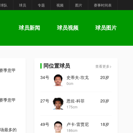
球队
球员
专题
视频
图片
赛事时间表
球员新闻
球员视频
球员图片
同位置球员
查看更多>
6赛季意甲
34号
史蒂夫-坎戈
20岁
0cm
6赛季意甲
27号
恩佐-科菲
20岁
175cm
49号
卢卡-雷贾尼
18岁
场最多的
186cm