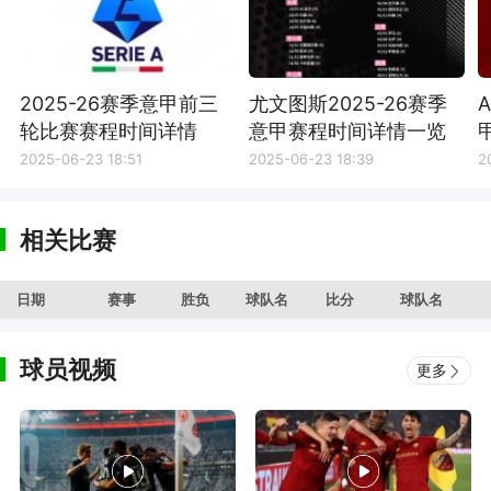
2025-26赛季意甲前三
尤文图斯2025-26赛季
轮比赛赛程时间详情
意甲赛程时间详情一览
2025-06-23 18:51
2025-06-23 18:39
2
相关比赛
日期
赛事
胜负
球队名
比分
球队名
球员视频
更多