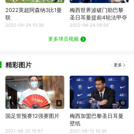
2022英超阿森纳3比1曼
梅西世界波破门助巴黎
联
圣日耳曼提前4轮法甲夺
冠
2022-04-24 10:39
2022-04-24 09:56
更多球员视频
精彩图片
更多
6
10
国足世预赛12强赛图片
梅西加盟巴黎圣日耳曼
壁纸
2021-08-20 15:57
2021-08-12 10:35