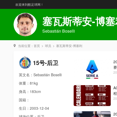
欢迎来到酷足球网！
塞瓦斯蒂安-博塞
Sebastián Boselli
当前位置：
首页
>
球员
>
塞瓦斯蒂安-博塞利
15号-后卫
2
赛
20
英文名：Sebastián Boselli
体重：81kg
A
身高：183cm
程
20
国籍：
生日：2003-12-04
2
球场位置：后卫