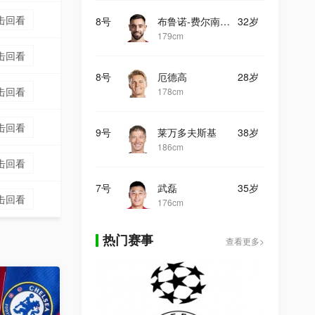
击回看
8号
布鲁诺-费尔南德斯
32岁
179cm
击回看
8号
厄德高
28岁
击回看
178cm
击回看
9号
莱万多夫斯基
38岁
186cm
击回看
7号
武磊
35岁
击回看
176cm
热门赛事
查看更多>