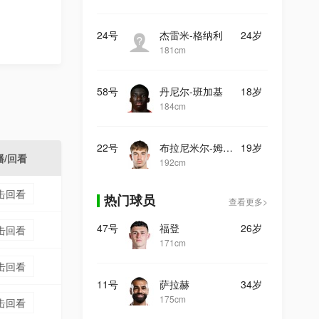
24号
杰雷米-格纳利
24岁
181cm
58号
丹尼尔-班加基
18岁
184cm
22号
布拉尼米尔-姆拉契奇
19岁
播/回看
192cm
击回看
热门球员
查看更多>
47号
福登
26岁
击回看
171cm
击回看
11号
萨拉赫
34岁
175cm
击回看