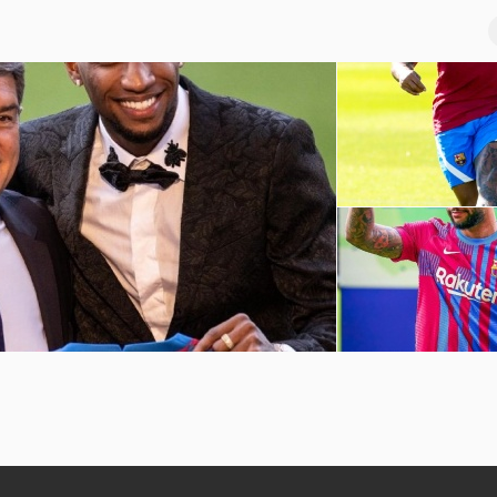
巴萨球员赛季前训练
坎普
孟菲斯-德佩诺坎普球