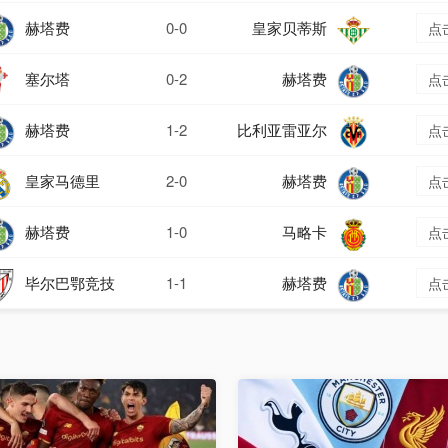
赫塔费
0-0
皇家贝蒂斯
点
塞尔塔
0-2
赫塔费
点
赫塔费
1-2
比利亚雷亚尔
点
皇家马德里
2-0
赫塔费
点
赫塔费
1-0
马略卡
点
毕尔巴鄂竞技
1-1
赫塔费
点