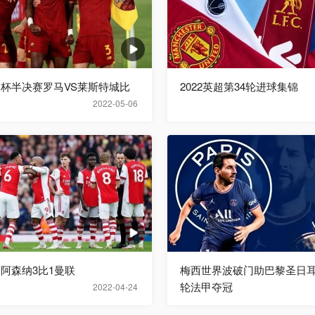
欧联杯半决赛罗马VS莱斯特城比
2022英超第34轮进球集锦
2022-05-06
超阿森纳3比1曼联
梅西世界波破门助巴黎圣日耳
轮法甲夺冠
2022-04-24