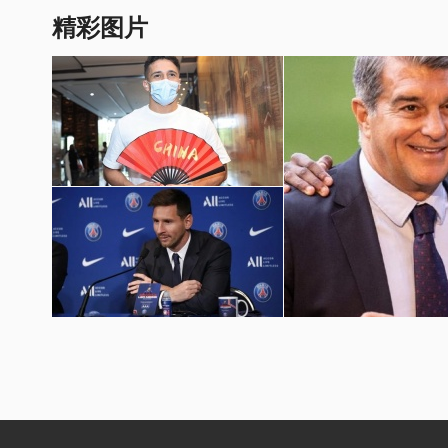
精彩图片
国足世预赛12强赛图片
梅西加盟巴黎圣日耳曼壁纸
巴萨球员埃摩森亮相诺