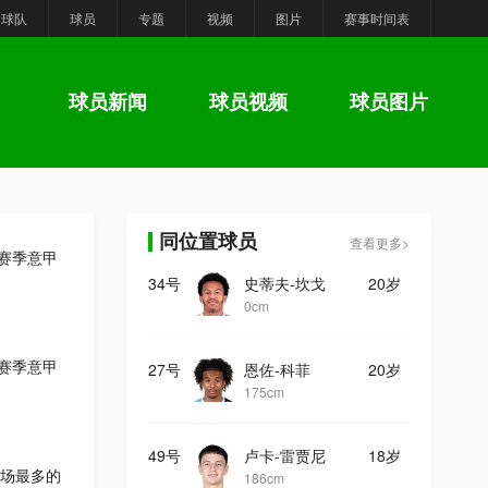
球队
球员
专题
视频
图片
赛事时间表
球员新闻
球员视频
球员图片
同位置球员
查看更多>
6赛季意甲
34号
史蒂夫-坎戈
20岁
0cm
6赛季意甲
27号
恩佐-科菲
20岁
175cm
49号
卢卡-雷贾尼
18岁
场最多的
186cm