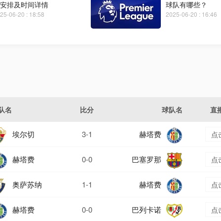
安排及时间详情
球队有哪些？
25-06-20 : 18:58
2025-06-20 : 16:46
队名
比分
球队名
直
埃尔切
3-1
赫塔费
点
赫塔费
0-0
巴塞罗那
点
奥萨苏纳
1-1
赫塔费
点
赫塔费
0-0
巴列卡诺
点