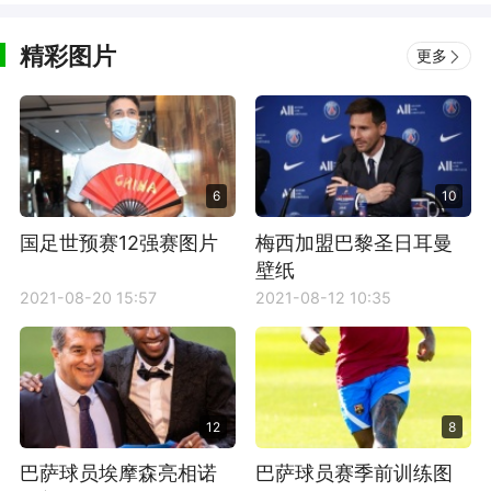
精彩图片
更多
6
10
国足世预赛12强赛图片
梅西加盟巴黎圣日耳曼
壁纸
2021-08-20 15:57
2021-08-12 10:35
12
8
巴萨球员埃摩森亮相诺
巴萨球员赛季前训练图