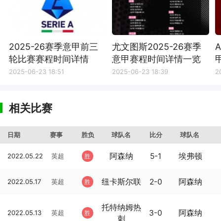
2025-26赛季意甲前三
尤文图斯2025-26赛季
轮比赛赛程时间详情
意甲赛程时间详情一览
2025-06-23 18:51
2025-06-23 18:39
2
相关比赛
日期
赛事
胜负
球队名
比分
球队名
阿森纳
5-1
埃弗顿
2022.05.22
英超
胜
纽卡斯尔联
2-0
阿森纳
2022.05.17
英超
胜
托特纳姆热
3-0
阿森纳
2022.05.13
英超
胜
刺