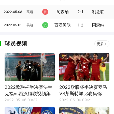
阿森纳
2-1
利兹联
2022.05.08
英超
胜
西汉姆联
1-2
阿森纳
2022.05.01
英超
负
球员视频
更多
2022欧联杯半决赛法兰
2022欧联杯半决赛罗马
克福vs西汉姆联视频集
VS莱斯特城比赛集锦
锦
2022-05-06 09:37
2022-05-06 09:21