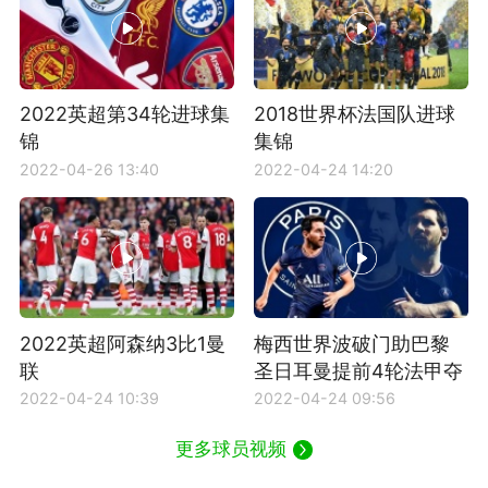
2022英超第34轮进球集
2018世界杯法国队进球
锦
集锦
2022-04-26 13:40
2022-04-24 14:20
2022英超阿森纳3比1曼
梅西世界波破门助巴黎
联
圣日耳曼提前4轮法甲夺
冠
2022-04-24 10:39
2022-04-24 09:56
更多球员视频