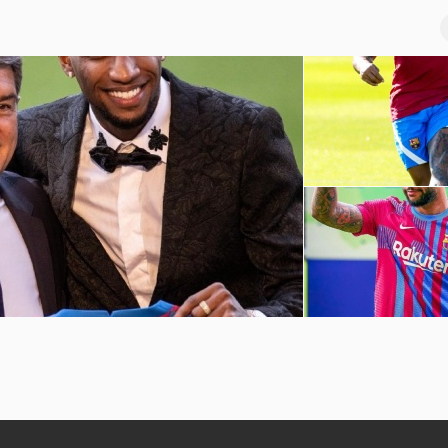
巴萨球员赛季前训练
坎普
孟菲斯-德佩诺坎普球