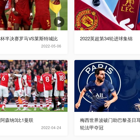
欧联杯半决赛罗马VS莱斯特城比
2022英超第34轮进球集锦
2022-05-06
超阿森纳3比1曼联
梅西世界波破门助巴黎圣日耳
轮法甲夺冠
2022-04-24