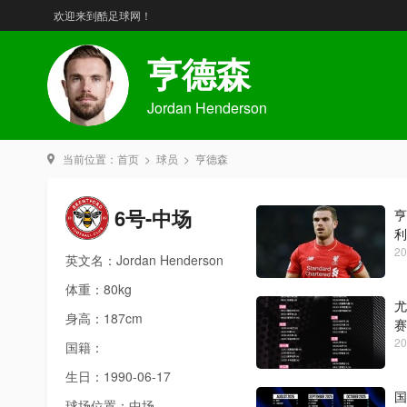
欢迎来到酷足球网！
亨德森
Jordan Henderson
当前位置：
首页
>
球员
>
亨德森
6号-中场
亨
利
20
英文名：Jordan Henderson
体重：80kg
尤
身高：187cm
赛
20
国籍：
生日：1990-06-17
国
球场位置：中场