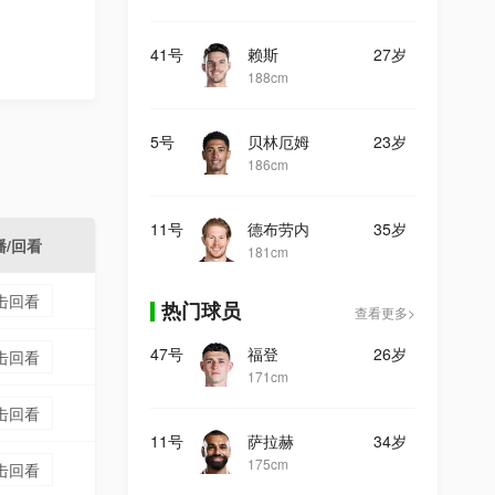
41号
赖斯
27岁
188cm
5号
贝林厄姆
23岁
186cm
11号
德布劳内
35岁
播/回看
181cm
击回看
热门球员
查看更多>
47号
福登
26岁
击回看
171cm
击回看
11号
萨拉赫
34岁
175cm
击回看