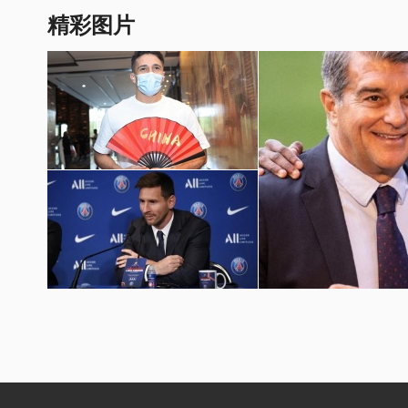
精彩图片
国足世预赛12强赛图片
梅西加盟巴黎圣日耳曼壁纸
巴萨球员埃摩森亮相诺