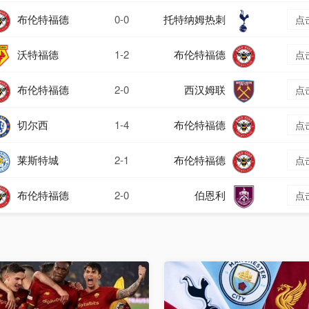
布伦特福德
0-0
托特纳姆热刺
点
沃特福德
1-2
布伦特福德
点
布伦特福德
2-0
西汉姆联
点
切尔西
1-4
布伦特福德
点
莱斯特城
2-1
布伦特福德
点
布伦特福德
2-0
伯恩利
点