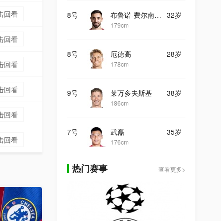
击回看
8号
布鲁诺-费尔南德斯
32岁
179cm
击回看
8号
厄德高
28岁
击回看
178cm
击回看
9号
莱万多夫斯基
38岁
186cm
击回看
7号
武磊
35岁
击回看
176cm
热门赛事
查看更多>