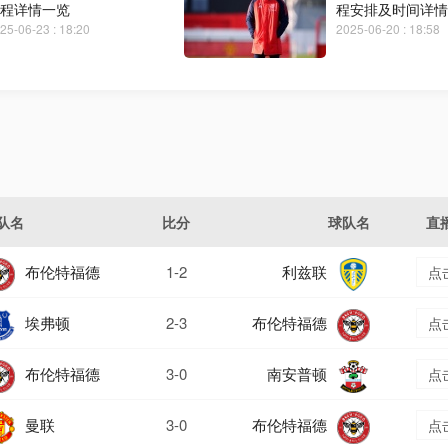
程详情一览
程安排及时间详情
25-06-23 : 18:20
2025-06-20 : 18:58
队名
比分
球队名
直
布伦特福德
1-2
利兹联
点
埃弗顿
2-3
布伦特福德
点
布伦特福德
3-0
南安普顿
点
曼联
3-0
布伦特福德
点