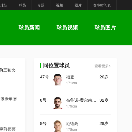
球队
球员
专题
视频
图片
赛事时间表
球员新闻
球员视频
球员图片
同位置球员
查看更多>
甲前三轮比
47号
福登
26岁
171cm
6赛季意甲赛
8号
布鲁诺-费尔南德斯
32岁
179cm
8号
厄德高
28岁
联季前赛赛
178cm