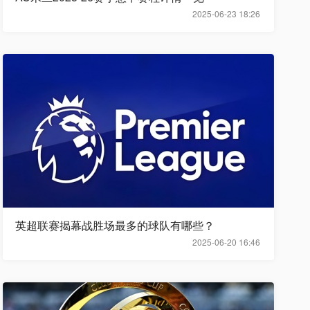
2025-06-23 18:26
英超联赛揭幕战胜场最多的球队有哪些？
2025-06-20 16:46