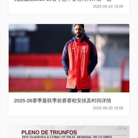
2025-06-23 18:39
2025-26赛季曼联季前赛赛程安排及时间详情
2025-06-20 18:58