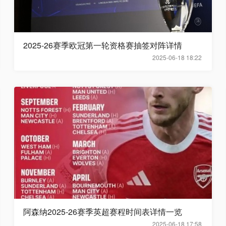
2025-26赛季欧冠第一轮资格赛抽签对阵详情
2025-06-18 18:22
阿森纳2025-26赛季英超赛程时间表详情一览
2025-06-18 17:58