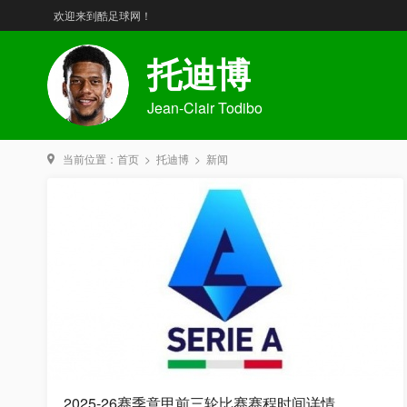
欢迎来到酷足球网！
托迪博
Jean-Clair Todibo
当前位置：
首页
>
托迪博
>
新闻
2025-26赛季意甲前三轮比赛赛程时间详情