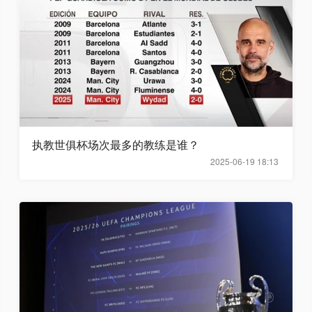
执教世俱杯场次最多的教练是谁？
2025-06-19 18:13