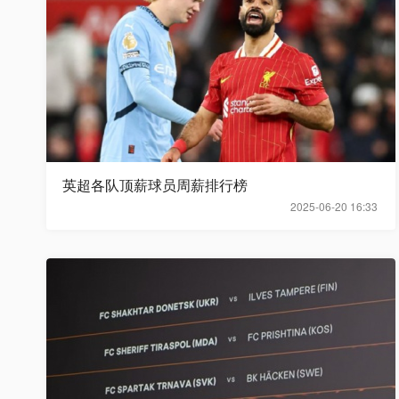
英超各队顶薪球员周薪排行榜
2025-06-20 16:33