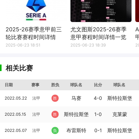
2025-26赛季意甲前三
尤文图斯2025-26赛季
轮比赛赛程时间详情
意甲赛程时间详情一览
2025-06-23 18:51
2025-06-23 18:39
2
相关比赛
日期
赛事
胜负
球队名
比分
球队名
马赛
4-0
斯特拉斯堡
2022.05.22
法甲
胜
斯特拉斯堡
1-0
克莱蒙
2022.05.15
法甲
胜
布雷斯特
0-1
斯特拉斯堡
2022.05.07
法甲
负