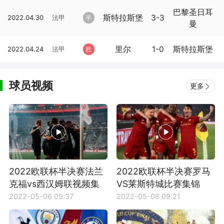
巴黎圣日耳
斯特拉斯堡
3-3
2022.04.30
法甲
平
曼
里尔
1-0
斯特拉斯堡
2022.04.24
法甲
胜
球员视频
更多
2022欧联杯半决赛法兰
2022欧联杯半决赛罗马
克福vs西汉姆联视频集
VS莱斯特城比赛集锦
锦
2022-05-06 09:37
2022-05-06 09:21