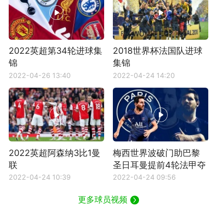
2022英超第34轮进球集
2018世界杯法国队进球
锦
集锦
2022-04-26 13:40
2022-04-24 14:20
2022英超阿森纳3比1曼
梅西世界波破门助巴黎
联
圣日耳曼提前4轮法甲夺
冠
2022-04-24 10:39
2022-04-24 09:56
更多球员视频