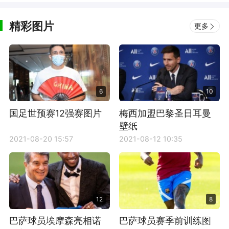
精彩图片
更多
6
10
国足世预赛12强赛图片
梅西加盟巴黎圣日耳曼
壁纸
2021-08-20 15:57
2021-08-12 10:35
12
8
巴萨球员埃摩森亮相诺
巴萨球员赛季前训练图