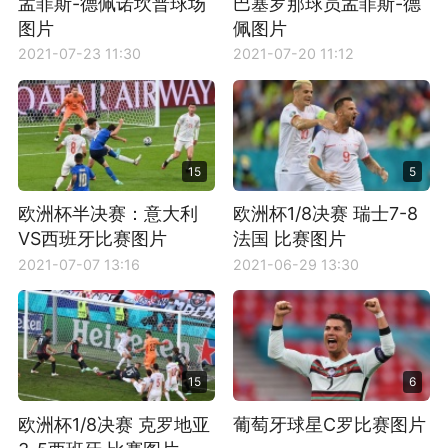
孟菲斯-德佩诺坎普球场
巴塞罗那球员孟菲斯-德
图片
佩图片
2021-07-23 11:30
2021-07-20 11:12
15
5
欧洲杯半决赛：意大利
欧洲杯1/8决赛 瑞士7-8
VS西班牙比赛图片
法国 比赛图片
2021-07-07 13:16
2021-06-29 13:30
15
6
欧洲杯1/8决赛 克罗地亚
葡萄牙球星C罗比赛图片