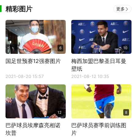
精彩图片
更多
6
10
国足世预赛12强赛图片
梅西加盟巴黎圣日耳曼
壁纸
2021-08-20 15:57
2021-08-12 10:35
12
8
巴萨球员埃摩森亮相诺
巴萨球员赛季前训练图
坎普
片