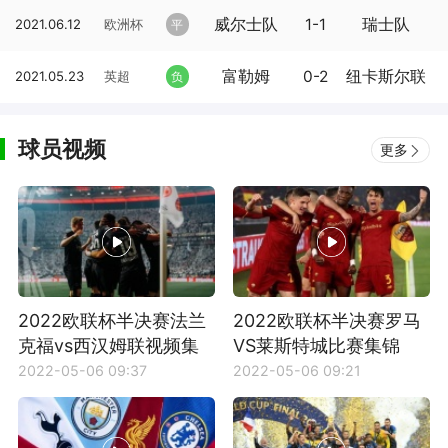
威尔士队
1-1
瑞士队
2021.06.12
欧洲杯
平
富勒姆
0-2
纽卡斯尔联
2021.05.23
英超
负
球员视频
更多
2022欧联杯半决赛法兰
2022欧联杯半决赛罗马
克福vs西汉姆联视频集
VS莱斯特城比赛集锦
锦
2022-05-06 09:37
2022-05-06 09:21