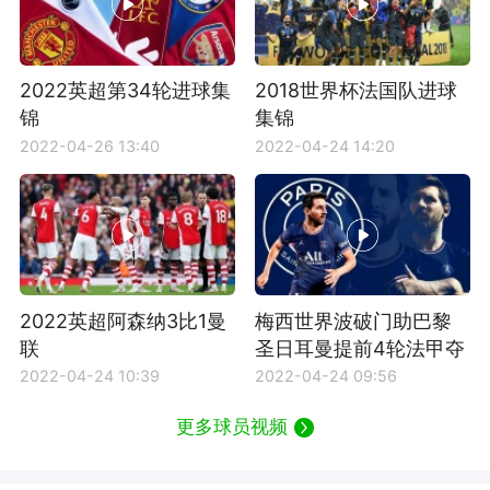
2022英超第34轮进球集
2018世界杯法国队进球
锦
集锦
2022-04-26 13:40
2022-04-24 14:20
2022英超阿森纳3比1曼
梅西世界波破门助巴黎
联
圣日耳曼提前4轮法甲夺
冠
2022-04-24 10:39
2022-04-24 09:56
更多球员视频