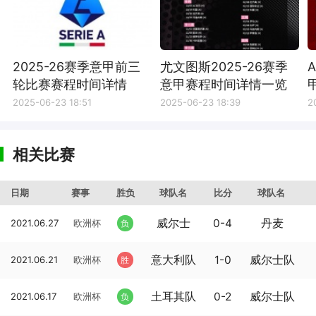
2025-26赛季意甲前三
尤文图斯2025-26赛季
轮比赛赛程时间详情
意甲赛程时间详情一览
2025-06-23 18:51
2025-06-23 18:39
2
相关比赛
日期
赛事
胜负
球队名
比分
球队名
威尔士
0-4
丹麦
2021.06.27
欧洲杯
负
意大利队
1-0
威尔士队
2021.06.21
欧洲杯
胜
土耳其队
0-2
威尔士队
2021.06.17
欧洲杯
负