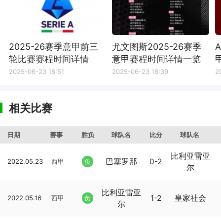
2025-26赛季意甲前三
尤文图斯2025-26赛季
轮比赛赛程时间详情
意甲赛程时间详情一览
2025-06-23 18:51
2025-06-23 18:39
2
相关比赛
日期
赛事
胜负
球队名
比分
球队名
比利亚雷亚
巴塞罗那
0-2
2022.05.23
西甲
负
尔
比利亚雷亚
1-2
皇家社会
2022.05.16
西甲
负
尔