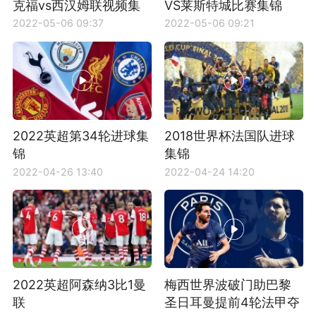
克福vs西汉姆联视频集
VS莱斯特城比赛集锦
锦
2022-05-06 09:37
2022-05-06 09:21
2022英超第34轮进球集
2018世界杯法国队进球
锦
集锦
2022-04-26 13:40
2022-04-24 14:20
2022英超阿森纳3比1曼
梅西世界波破门助巴黎
联
圣日耳曼提前4轮法甲夺