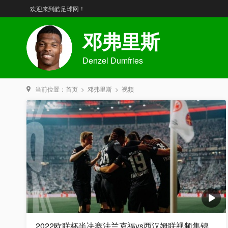
欢迎来到酷足球网！
邓弗里斯
Denzel Dumfries
当前位置：
首页
>
邓弗里斯
>
视频
2022欧联杯半决赛法兰克福vs西汉姆联视频集锦