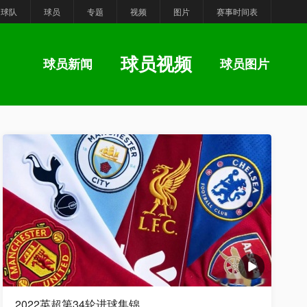
球队
球员
专题
视频
图片
赛事时间表
球员视频
球员新闻
球员图片
2022英超第34轮进球集锦