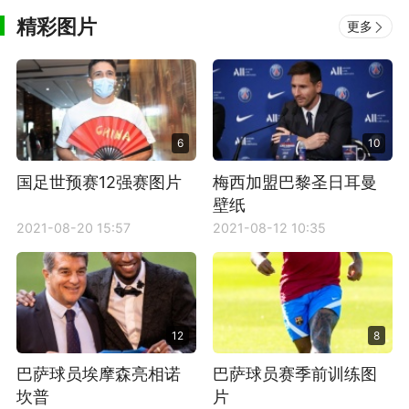
精彩图片
更多
6
10
国足世预赛12强赛图片
梅西加盟巴黎圣日耳曼
壁纸
2021-08-20 15:57
2021-08-12 10:35
12
8
巴萨球员埃摩森亮相诺
巴萨球员赛季前训练图
坎普
片