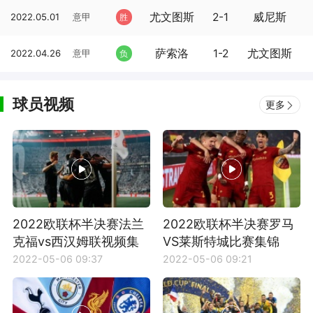
尤文图斯
2-1
威尼斯
2022.05.01
意甲
胜
萨索洛
1-2
尤文图斯
2022.04.26
意甲
负
球员视频
更多
2022欧联杯半决赛法兰
2022欧联杯半决赛罗马
克福vs西汉姆联视频集
VS莱斯特城比赛集锦
锦
2022-05-06 09:37
2022-05-06 09:21