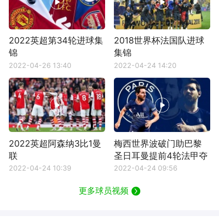
2022英超第34轮进球集
2018世界杯法国队进球
锦
集锦
2022-04-26 13:40
2022-04-24 14:20
2022英超阿森纳3比1曼
梅西世界波破门助巴黎
联
圣日耳曼提前4轮法甲夺
冠
2022-04-24 10:39
2022-04-24 09:56
更多球员视频