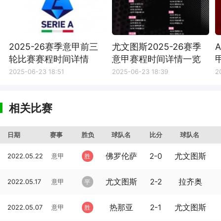
2025-26赛季意甲前三
尤文图斯2025-26赛季
轮比赛赛程时间详情
意甲赛程时间详情一览
2025-06-23 18:51
2025-06-23 18:39
2
相关比赛
日期
赛事
胜负
球队名
比分
球队名
佛罗伦萨
2-0
尤文图斯
2022.05.22
意甲
胜
尤文图斯
2-2
拉齐奥
2022.05.17
意甲
平
热那亚
2-1
尤文图斯
2022.05.07
意甲
胜