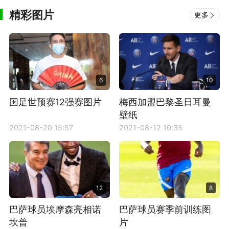
精彩图片
更多
6
10
国足世预赛12强赛图片
梅西加盟巴黎圣日耳曼
壁纸
2021-08-20 15:57
2021-08-12 10:35
12
8
巴萨球员埃摩森亮相诺
巴萨球员赛季前训练图
坎普
片