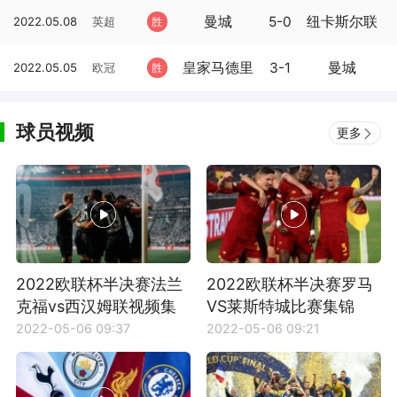
曼城
5-0
纽卡斯尔联
2022.05.08
英超
胜
皇家马德里
3-1
曼城
2022.05.05
欧冠
胜
球员视频
更多
2022欧联杯半决赛法兰
2022欧联杯半决赛罗马
克福vs西汉姆联视频集
VS莱斯特城比赛集锦
锦
2022-05-06 09:37
2022-05-06 09:21