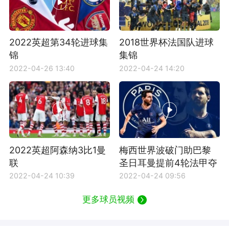
2022英超第34轮进球集
2018世界杯法国队进球
锦
集锦
2022-04-26 13:40
2022-04-24 14:20
2022英超阿森纳3比1曼
梅西世界波破门助巴黎
联
圣日耳曼提前4轮法甲夺
冠
2022-04-24 10:39
2022-04-24 09:56
更多球员视频