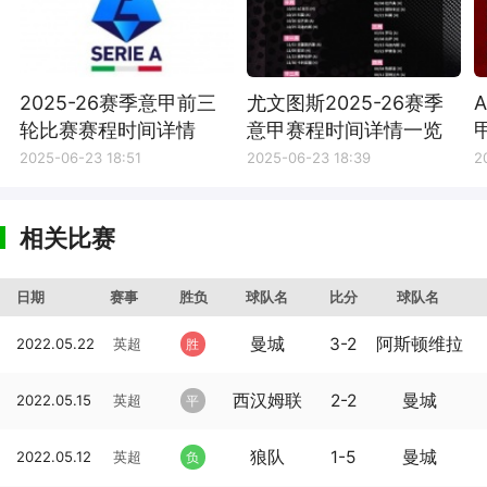
2025-26赛季意甲前三
尤文图斯2025-26赛季
轮比赛赛程时间详情
意甲赛程时间详情一览
2025-06-23 18:51
2025-06-23 18:39
2
相关比赛
日期
赛事
胜负
球队名
比分
球队名
曼城
3-2
阿斯顿维拉
2022.05.22
英超
胜
西汉姆联
2-2
曼城
2022.05.15
英超
平
狼队
1-5
曼城
2022.05.12
英超
负