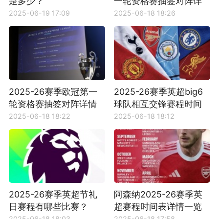
是多少？
一轮资格赛抽签对阵详
情
2025-06-19 17:09
2025-06-18 18:26
2025-26赛季欧冠第一
2025-26赛季英超big6
轮资格赛抽签对阵详情
球队相互交锋赛程时间
表详情
2025-06-18 18:22
2025-06-18 18:12
2025-26赛季英超节礼
阿森纳2025-26赛季英
日赛程有哪些比赛？
超赛程时间表详情一览
2025-06-18 18:03
2025-06-18 17:58