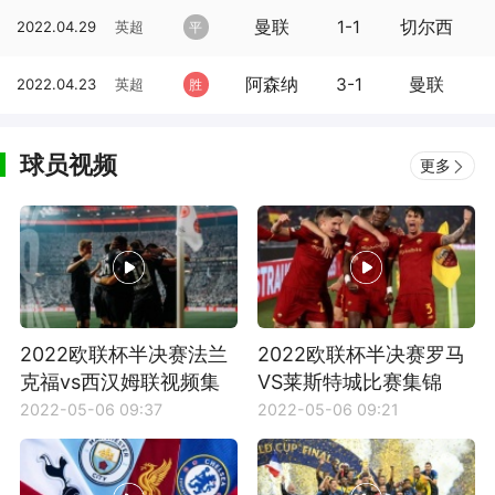
曼联
1-1
切尔西
2022.04.29
英超
平
阿森纳
3-1
曼联
2022.04.23
英超
胜
球员视频
更多
2022欧联杯半决赛法兰
2022欧联杯半决赛罗马
克福vs西汉姆联视频集
VS莱斯特城比赛集锦
锦
2022-05-06 09:37
2022-05-06 09:21