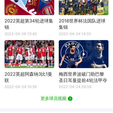
2022英超第34轮进球集
2018世界杯法国队进球
锦
集锦
2022-04-26 13:40
2022-04-24 14:20
2022英超阿森纳3比1曼
梅西世界波破门助巴黎
联
圣日耳曼提前4轮法甲夺
冠
2022-04-24 10:39
2022-04-24 09:56
更多球员视频