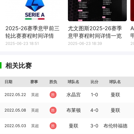
2025-26赛季意甲前三
尤文图斯2025-26赛季
轮比赛赛程时间详情
意甲赛程时间详情一览
2025-06-23 18:51
2025-06-23 18:39
2
相关比赛
日期
赛事
胜负
球队名
比分
球队名
水晶宫
1-0
曼联
2022.05.22
英超
胜
布莱顿
4-0
曼联
2022.05.08
英超
胜
曼联
3-0
布伦特福德
2022.05.03
英超
胜