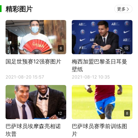
精彩图片
更多
6
10
国足世预赛12强赛图片
梅西加盟巴黎圣日耳曼
壁纸
2021-08-20 15:57
2021-08-12 10:35
12
8
巴萨球员埃摩森亮相诺
巴萨球员赛季前训练图
坎普
片