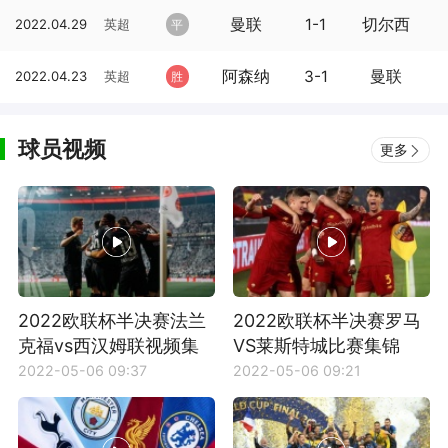
曼联
1-1
切尔西
2022.04.29
英超
平
阿森纳
3-1
曼联
2022.04.23
英超
胜
球员视频
更多
2022欧联杯半决赛法兰
2022欧联杯半决赛罗马
克福vs西汉姆联视频集
VS莱斯特城比赛集锦
锦
2022-05-06 09:37
2022-05-06 09:21