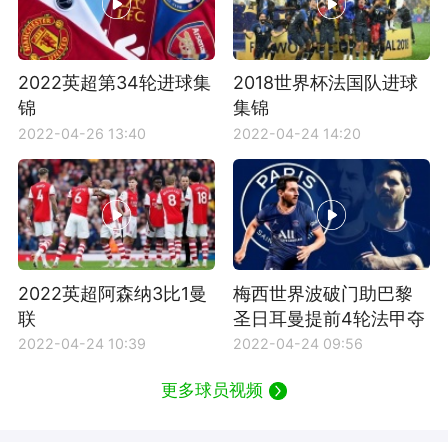
2022英超第34轮进球集
2018世界杯法国队进球
锦
集锦
2022-04-26 13:40
2022-04-24 14:20
2022英超阿森纳3比1曼
梅西世界波破门助巴黎
联
圣日耳曼提前4轮法甲夺
冠
2022-04-24 10:39
2022-04-24 09:56
更多球员视频