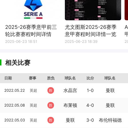
2025-26赛季意甲前三
尤文图斯2025-26赛季
轮比赛赛程时间详情
意甲赛程时间详情一览
2025-06-23 18:51
2025-06-23 18:39
2
相关比赛
日期
赛事
胜负
球队名
比分
球队名
水晶宫
1-0
曼联
2022.05.22
英超
胜
布莱顿
4-0
曼联
2022.05.08
英超
胜
曼联
3-0
布伦特福德
2022.05.03
英超
胜