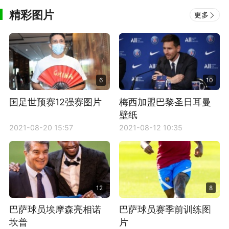
精彩图片
更多
6
10
国足世预赛12强赛图片
梅西加盟巴黎圣日耳曼
壁纸
2021-08-20 15:57
2021-08-12 10:35
12
8
巴萨球员埃摩森亮相诺
巴萨球员赛季前训练图
坎普
片