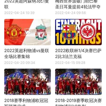
2022英超阿森纳3比1曼
梅西世界波破门助巴黎
联
圣日耳曼提前4轮法甲夺
冠
2022-04-24 10:39
2022-04-24 09:56
2022英超利物浦vs曼联
2022欧联杯1/4决赛巴萨
全场比赛集锦
2比3法兰克福
2022-04-20 09:34
2022-04-15 09:28
2018赛季利物浦欧冠冠
2018-2019赛季欧冠决赛