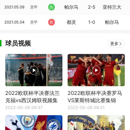
帕尔马
2-5
亚特兰大
2021.05.09
意甲
负
都灵
1-0
帕尔马
2021.05.04
意甲
胜
球员视频
更多
2022欧联杯半决赛法兰
2022欧联杯半决赛罗马
克福vs西汉姆联视频集
VS莱斯特城比赛集锦
锦
2022-05-06 09:37
2022-05-06 09:21