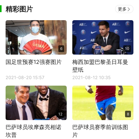
精彩图片
更多
6
10
国足世预赛12强赛图片
梅西加盟巴黎圣日耳曼
壁纸
2021-08-20 15:57
2021-08-12 10:35
12
8
巴萨球员埃摩森亮相诺
巴萨球员赛季前训练图
坎普
片