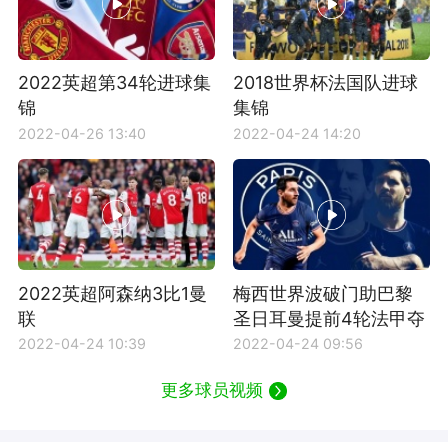
2022英超第34轮进球集
2018世界杯法国队进球
锦
集锦
2022-04-26 13:40
2022-04-24 14:20
2022英超阿森纳3比1曼
梅西世界波破门助巴黎
联
圣日耳曼提前4轮法甲夺
冠
2022-04-24 10:39
2022-04-24 09:56
更多球员视频