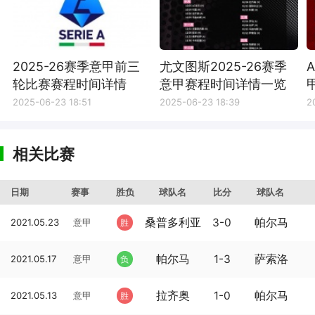
2025-26赛季意甲前三
尤文图斯2025-26赛季
轮比赛赛程时间详情
意甲赛程时间详情一览
2025-06-23 18:51
2025-06-23 18:39
2
相关比赛
日期
赛事
胜负
球队名
比分
球队名
桑普多利亚
3-0
帕尔马
2021.05.23
意甲
胜
帕尔马
1-3
萨索洛
2021.05.17
意甲
负
拉齐奥
1-0
帕尔马
2021.05.13
意甲
胜