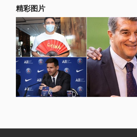
精彩图片
国足世预赛12强赛图片
梅西加盟巴黎圣日耳曼壁纸
巴萨球员埃摩森亮相诺