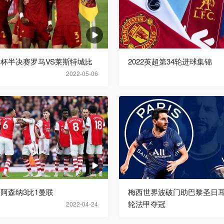
欧联杯半决赛罗马VS莱斯特城比
2022英超第34轮进球集锦
2022-05-06
超阿森纳3比1曼联
梅西世界波破门助巴黎圣日耳
轮法甲夺冠
2022-04-24