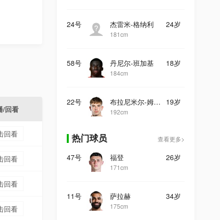
24号
杰雷米-格纳利
24岁
181cm
58号
丹尼尔-班加基
18岁
184cm
22号
布拉尼米尔-姆拉契奇
19岁
播/回看
192cm
击回看
热门球员
查看更多>
47号
福登
26岁
击回看
171cm
击回看
11号
萨拉赫
34岁
175cm
击回看