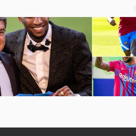
巴萨球员赛季前训练
坎普
孟菲斯-德佩诺坎普球