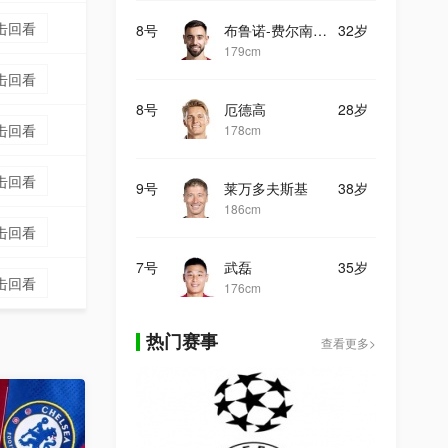
击回看
8号
布鲁诺-费尔南德斯
32岁
179cm
击回看
8号
厄德高
28岁
击回看
178cm
击回看
9号
莱万多夫斯基
38岁
186cm
击回看
7号
武磊
35岁
击回看
176cm
热门赛事
查看更多>