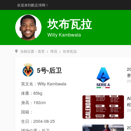
欢迎来到酷足球网！
坎布瓦拉
Willy Kambwala
当前位置：
首页
>
球员
>
坎布瓦拉
5号-后卫
2
赛
20
英文名：Willy Kambwala
体重：85kg
A
身高：192cm
程
20
国籍：
生日：2004-08-25
2
球场位置：后卫