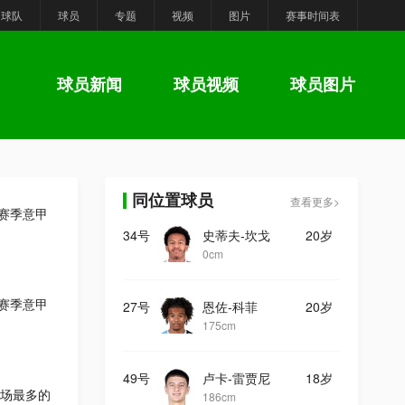
球队
球员
专题
视频
图片
赛事时间表
球员新闻
球员视频
球员图片
同位置球员
查看更多>
6赛季意甲
34号
史蒂夫-坎戈
20岁
0cm
6赛季意甲
27号
恩佐-科菲
20岁
175cm
49号
卢卡-雷贾尼
18岁
场最多的
186cm