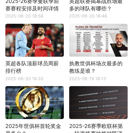
2025-26赛季曼联季前
英超联赛揭幕战胜场最
赛赛程安排及时间详情
多的球队有哪些？
2025-06-20 18:58
2025-06-20 16:46
英超各队顶薪球员周薪
执教世俱杯场次最多的
排行榜
教练是谁？
2025-06-20 16:33
2025-06-19 18:13
2025年世俱杯首轮奖金
2025-26赛季欧联杯第