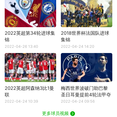
2022英超第34轮进球集
2018世界杯法国队进球
锦
集锦
2022-04-26 13:40
2022-04-24 14:20
2022英超阿森纳3比1曼
梅西世界波破门助巴黎
联
圣日耳曼提前4轮法甲夺
冠
2022-04-24 10:39
2022-04-24 09:56
更多球员视频