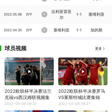
比利亚雷亚
1-1
塞维利亚
2022.05.08
西甲
平
尔
塞维利亚
1-1
加的斯
2022.04.30
西甲
平
球员视频
更多
2022欧联杯半决赛法兰
2022欧联杯半决赛罗马
克福vs西汉姆联视频集
VS莱斯特城比赛集锦
锦
2022-05-06 09:37
2022-05-06 09:21