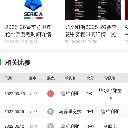
2025-26赛季意甲前三
尤文图斯2025-26赛季
轮比赛赛程时间详情
意甲赛程时间详情一览
2025-06-23 18:51
2025-06-23 18:39
2
相关比赛
日期
赛事
胜负
球队名
比分
球队名
毕尔巴鄂竞
塞维利亚
1-0
2022.05.23
西甲
胜
技
马德里竞技
1-1
塞维利亚
2022.05.16
西甲
平
塞维利亚
0-0
马略卡
2022.05.12
西甲
平