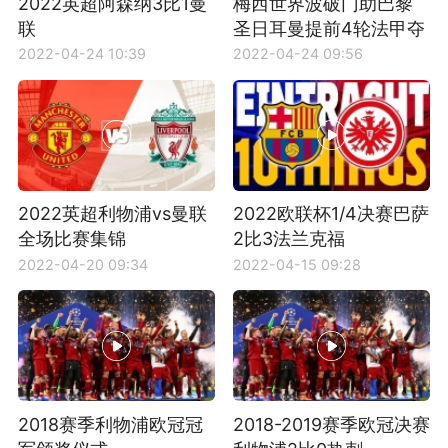
2022英超阿森纳3比1曼
梅西世界波破门助巴黎
联
圣日耳曼提前4轮法甲夺
冠
2022-04-24 10:39
2022-04-24 09:56
2022英超利物浦vs曼联
2022欧联杯1/4决赛巴萨
全场比赛集锦
2比3法兰克福
2022-04-20 09:34
2022-04-15 09:28
2018赛季利物浦欧冠冠
2018-2019赛季欧冠决赛