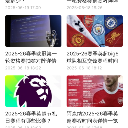
是多少？
一轮资格赛抽签对阵详
情
2025-06-19 17:09
2025-06-18 18:26
2025-26赛季欧冠第一
2025-26赛季英超big6
轮资格赛抽签对阵详情
球队相互交锋赛程时间
表详情
2025-06-18 18:22
2025-06-18 18:12
2025-26赛季英超节礼
阿森纳2025-26赛季英
日赛程有哪些比赛？
超赛程时间表详情一览
2025-06-18 18:03
2025-06-18 17:58