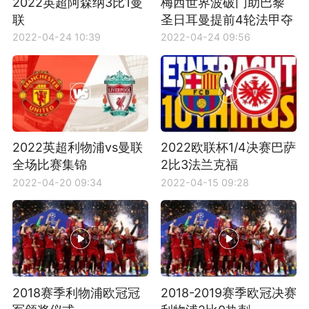
2022英超阿森纳3比1曼
梅西世界波破门助巴黎
联
圣日耳曼提前4轮法甲夺
冠
2022-04-24 10:39
2022-04-24 09:56
2022英超利物浦vs曼联
2022欧联杯1/4决赛巴萨
全场比赛集锦
2比3法兰克福
2022-04-20 09:34
2022-04-15 09:28
2018赛季利物浦欧冠冠
2018-2019赛季欧冠决赛