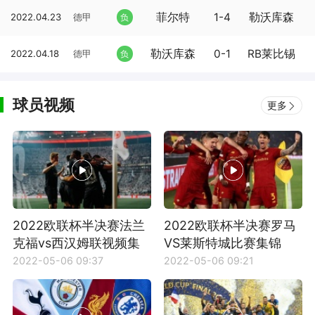
菲尔特
1-4
勒沃库森
2022.04.23
德甲
负
勒沃库森
0-1
RB莱比锡
2022.04.18
德甲
负
球员视频
更多
2022欧联杯半决赛法兰
2022欧联杯半决赛罗马
克福vs西汉姆联视频集
VS莱斯特城比赛集锦
锦
2022-05-06 09:37
2022-05-06 09:21