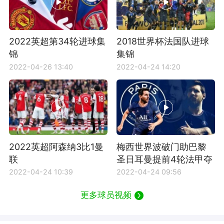
2022英超第34轮进球集
2018世界杯法国队进球
锦
集锦
2022-04-26 13:40
2022-04-24 14:20
2022英超阿森纳3比1曼
梅西世界波破门助巴黎
联
圣日耳曼提前4轮法甲夺
冠
2022-04-24 10:39
2022-04-24 09:56
更多球员视频