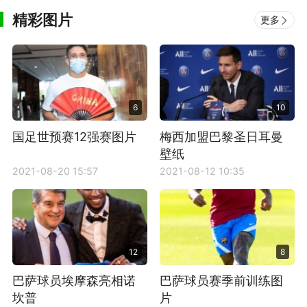
精彩图片
更多
6
10
国足世预赛12强赛图片
梅西加盟巴黎圣日耳曼
壁纸
2021-08-20 15:57
2021-08-12 10:35
12
8
巴萨球员埃摩森亮相诺
巴萨球员赛季前训练图
坎普
片