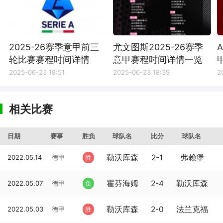
2025-26赛季意甲前三
尤文图斯2025-26赛季
轮比赛赛程时间详情
意甲赛程时间详情一览
2025-06-23 18:51
2025-06-23 18:39
2
相关比赛
日期
赛事
胜负
球队名
比分
球队名
勒沃库森
2-1
弗赖堡
2022.05.14
德甲
胜
霍芬海姆
2-4
勒沃库森
2022.05.07
德甲
负
勒沃库森
2-0
法兰克福
2022.05.03
德甲
胜