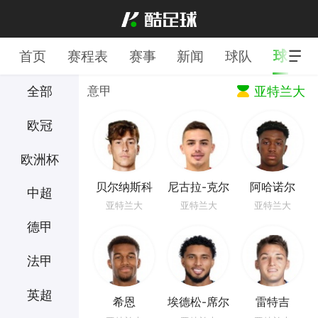
球员
首页
赛程表
赛事
新闻
球队
全部
意甲
亚特兰大
欧冠
欧洲杯
贝尔纳斯科
尼古拉-克尔
阿哈诺尔
中超
尼
斯托维奇
亚特兰大
亚特兰大
亚特兰大
德甲
法甲
英超
希恩
埃德松-席尔
雷特吉