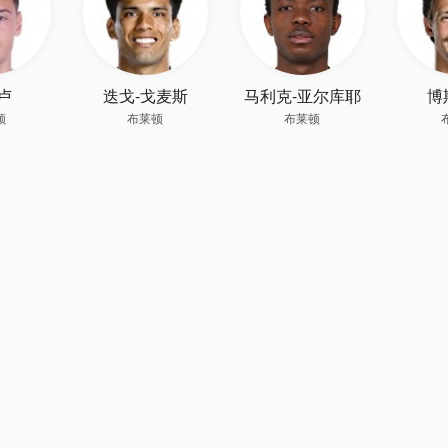
卢
迭戈-戈麦斯
马利克-亚尔库耶
博
顿
布莱顿
布莱顿