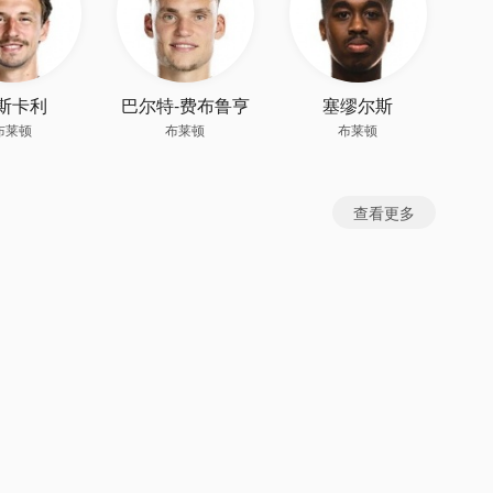
斯卡利
巴尔特-费布鲁亨
塞缪尔斯
布莱顿
布莱顿
布莱顿
查看更多