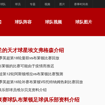
球队
球员
专题
视频
图片
赛事时间表
闻
球队阵容
球队视频
球队图片
兰的天才球星埃文弗格森介绍
赛季英超第18轮曼联vs布莱顿比赛回放
s布莱顿的比赛可能由于疫情而推迟
英超第12轮阿斯顿维拉vs布莱顿比赛预测
赛季英超第16轮补赛布莱顿VS托特纳姆热刺比赛回放
俱乐部球员维尔贝克资料介绍
联赛球队布莱顿足球俱乐部资料介绍