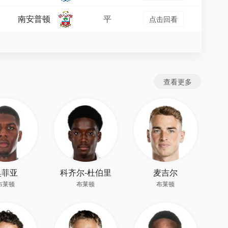
南安普顿
平
点击回看
查看更多
奥菲亚
科齐尔-杜伯里
麦吉尔
布莱顿
布莱顿
布莱顿