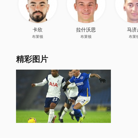
卡欣
拉什沃思
马济
布莱顿
布莱顿
布莱
精彩图片
[英超]布莱顿1-0热刺