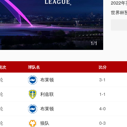
2022
世界杯
202
1
/1
轮次
球队名
比分
轮
布莱顿
3-1
轮
利兹联
1-1
轮
布莱顿
4-0
轮
狼队
0-3