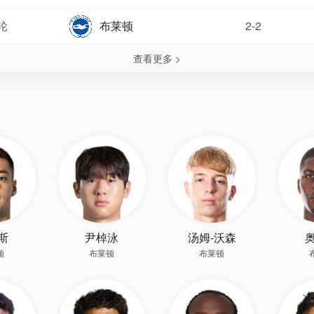
轮
布莱顿
2-2
查看更多 >
斯
尹棹泳
汤姆-沃森
顿
布莱顿
布莱顿