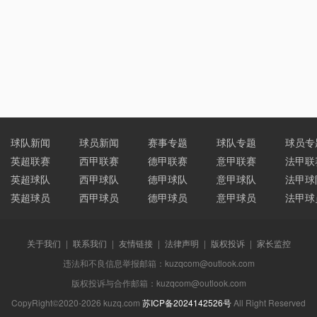
球队新闻
球员新闻
赛事专题
球队专题
球员专
英超联赛
西甲联赛
德甲联赛
意甲联赛
法甲联
英超球队
西甲球队
德甲球队
意甲球队
法甲球
英超球员
西甲球员
德甲球员
意甲球员
法甲球
关于我们
|
联系我们
|
友情链接
|
法律声明
|
版权投诉
|
家长监控
违法和不良信息举报邮箱：kuzqcom@outlook.com
版权投诉与合作邮箱：kuzqcom@outlook.com
CopyRight©2020-2026 kuzq.com
苏ICP备2024142526号
All Right Reserved