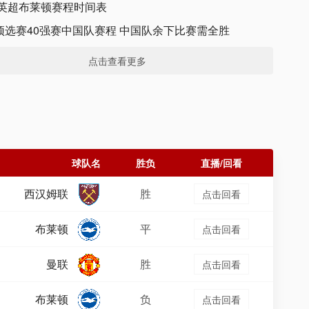
年英超布莱顿赛程时间表
预选赛40强赛中国队赛程 中国队余下比赛需全胜
点击查看更多
1-2022赛季欧冠联赛专区
球队名
胜负
直播/回看
西汉姆联
胜
点击回看
布莱顿
平
点击回看
曼联
胜
点击回看
布莱顿
负
点击回看