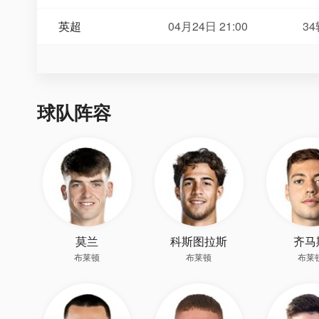
英超
04月24日 21:00
34
球队阵容
莫兰
科斯图拉斯
齐马
布莱顿
布莱顿
布莱