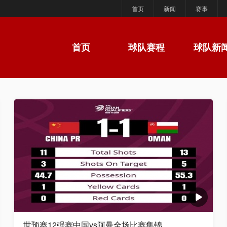
首页
新闻
赛事
首页
球队赛程
球队新
世预赛12强赛中国vs阿曼全场比赛集锦 ...