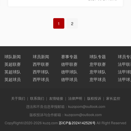
1
2
球队新闻
球员新闻
赛事专题
球队专题
球员专
英超联赛
西甲联赛
德甲联赛
意甲联赛
法甲联
英超球队
西甲球队
德甲球队
意甲球队
法甲球
英超球员
西甲球员
德甲球员
意甲球员
法甲球
关于我们
|
联系我们
|
友情链接
|
法律声明
|
版权投诉
|
家长监控
违法和不良信息举报邮箱：kuzqcom@outlook.com
版权投诉与合作邮箱：kuzqcom@outlook.com
CopyRight©2020-2026 kuzq.com
苏ICP备2024142526号
All Right Reserved