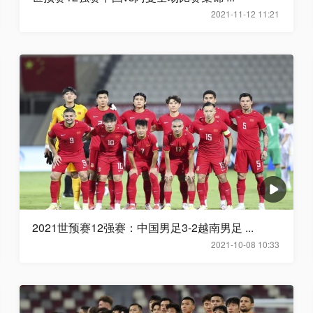
2021-11-12 11:21
2021世预赛12强赛：中国男足3-2越南男足 ...
2021-10-08 10:33