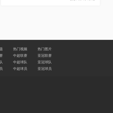
题
热门视频
热门图片
赛
中超联赛
亚冠联赛
队
中超球队
亚冠球队
员
中超球员
亚冠球员