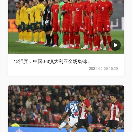
12强赛：中国0-3澳大利亚全场集锦 ...
2021-09-06 16:29