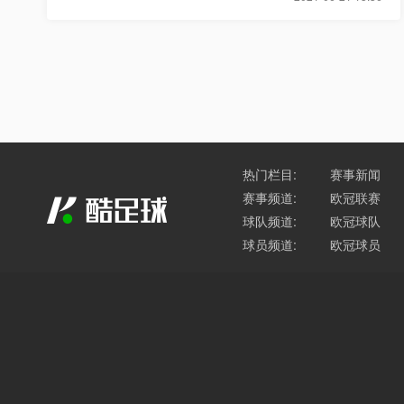
热门栏目:
赛事新闻
赛事频道:
欧冠联赛
球队频道:
欧冠球队
球员频道:
欧冠球员