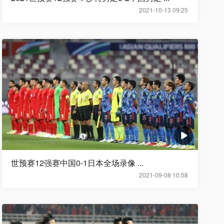
2021-10-13 09:25
世预赛12强赛中国0-1日本全场录像 ...
2021-09-08 10:58