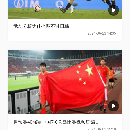
武磊分析为什么踢不过日韩
2021-06-23 14:35
世预赛40强赛中国7-0关岛比赛视频集锦 ...
2021-06-21 15:18